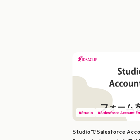
#Studio
#Salesforce Account 
StudioでSalesforce Ac