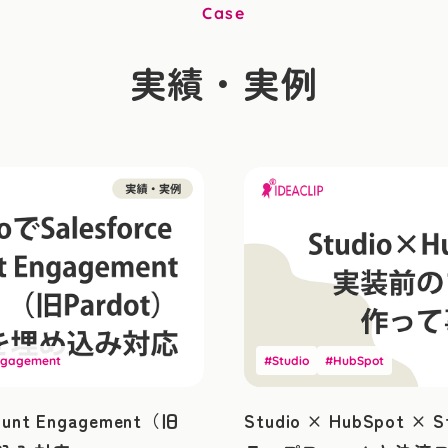
Case
実績・実例
Engagement
#Studio
#HubSpot
count Engagement（旧
Studio × HubSpot 