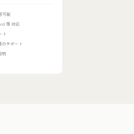
結可能
cord 等 対応
ート
整のサポート
説明