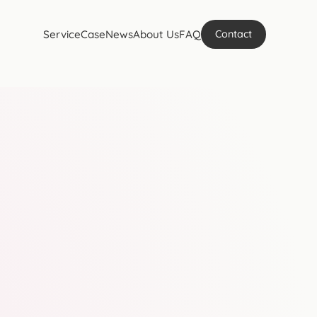
Service
Case
News
About Us
FAQ
Contact
。