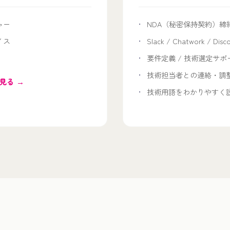
ャー
NDA（秘密保持契約）締
イス
Slack / Chatwork / Dis
要件定義 / 技術選定サポ
技術担当者との連絡・調
見る →
技術用語をわかりやすく