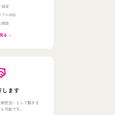
ー設定
ラブル対応
化相談
見る →
行します
技術担当）として動きま
行も可能です。