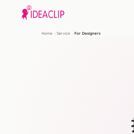
Home
Service
For Designers